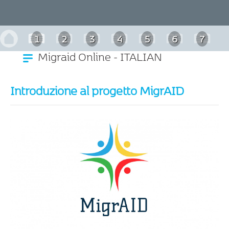
1
2
3
4
5
6
7
Migraid Online - ITALIAN
Introduzione al progetto MigrAID