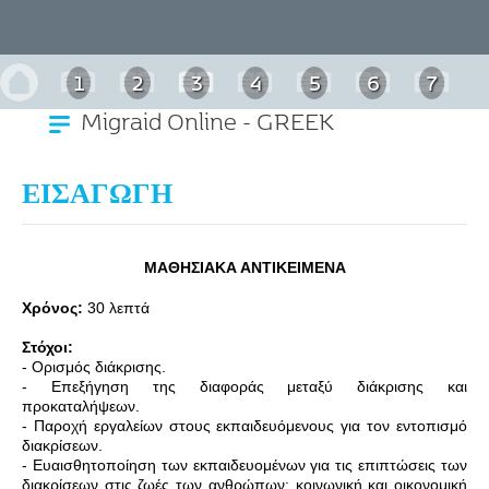
1
2
3
4
5
6
7
Migraid Online - GREEK
ΕΙΣΑΓΩΓΗ
ΜΑΘΗΣΙΑΚΑ ΑΝΤΙΚΕΙΜΕΝΑ
Χρόνος:
30 λεπτά
Στόχοι:
- Ορισμός διάκρισης.
- Επεξήγηση της διαφοράς μεταξύ διάκρισης και
προκαταλήψεων.
- Παροχή εργαλείων στους εκπαιδευόμενους για τον εντοπισμό
διακρίσεων
.
- Ευαισθητοποίηση των εκπαιδευομένων για τις επιπτώσεις των
διακρίσεων
στις ζωές των ανθρώπων: κοινωνική και οικονομική