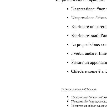
L’espressione
“non 
L’espressione “che 
Esprimere un parere 
Esprimere
stati d’
La preposizione: co
I verbi: andare, finir
Fissare un appuntam
Chiedere come è and
In this lesson you will learn to:
The expression "non vedo l'ora d
The expression "che sapore ha, 
To express an opinion on someth