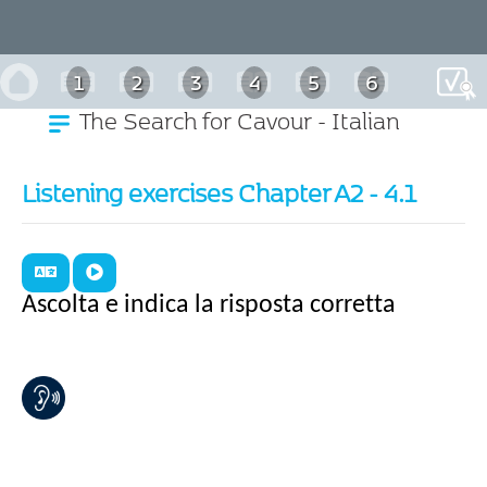
1
2
3
4
5
6
The Search for Cavour - Italian
7
8
9
10
11
Listening exercises Chapter A2 - 4.1
Ascolta e indica la risposta corretta